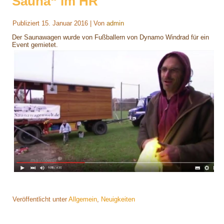
Sauna“ im HR
Publiziert
15. Januar 2016
|
Von
admin
Der Saunawagen wurde von Fußballern von Dynamo Windrad für ein
Event gemietet.
Veröffentlicht unter
Allgemein
,
Neuigkeiten